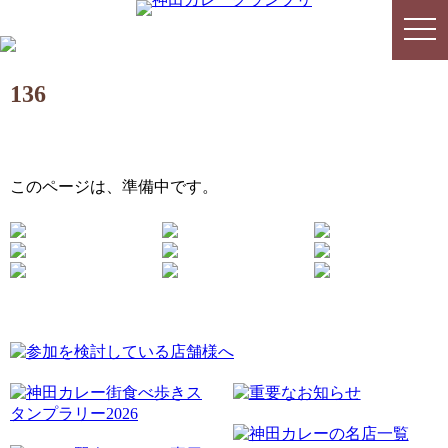
togg
togg
navi
navi
136
このページは、準備中です。