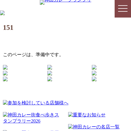
togg
togg
navi
navi
151
このページは、準備中です。