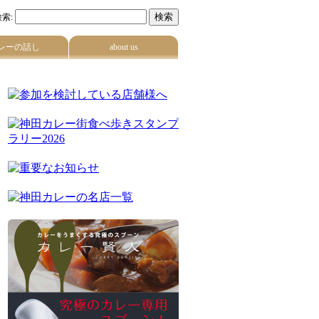
索:
レーの話し
about us