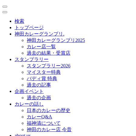
toggle
navigation
toggle
navigation
検索
トップページ
神田カレーグランプリ.
神田カレーグランプリ2025
カレー店一覧
過去の結果・受賞店
スタンプラリー
スタンプラリー2026
マイスター特典
バディ賞 特典
過去の記事
企画イベント
過去の企画
カレーの話し
日本のカレーの歴史
カレーQ&A
福神漬について
神田のカレー店 今昔
about us