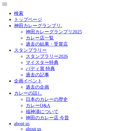
toggle
toggle
navigation
navigation
検索
トップページ
神田カレーグランプリ.
神田カレーグランプリ2025
カレー店一覧
過去の結果・受賞店
スタンプラリー
スタンプラリー2026
マイスター特典
バディ賞 特典
過去の記事
企画イベント
過去の企画
カレーの話し
日本のカレーの歴史
カレーQ&A
福神漬について
神田のカレー店 今昔
about us
about us