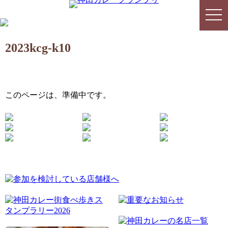
togg
togg
navi
navi
2023kcg-k10
このページは、準備中です。