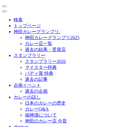
toggle
navigation
toggle
navigation
検索
トップページ
神田カレーグランプリ.
神田カレーグランプリ2025
カレー店一覧
過去の結果・受賞店
スタンプラリー
スタンプラリー2026
マイスター特典
バディ賞 特典
過去の記事
企画イベント
過去の企画
カレーの話し
日本のカレーの歴史
カレーQ&A
福神漬について
神田のカレー店 今昔
about us