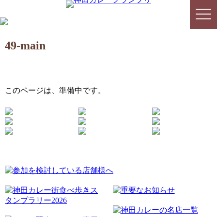
togg
togg
navi
navi
49-main
このページは、準備中です。