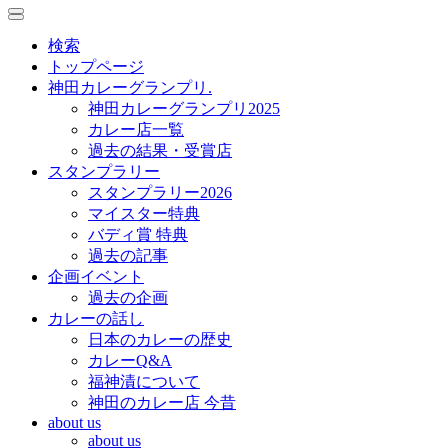
toggle
toggle
navigation
navigation
検索
トップページ
神田カレーグランプリ.
神田カレーグランプリ2025
カレー店一覧
過去の結果・受賞店
スタンプラリー
スタンプラリー2026
マイスター特典
バディ賞 特典
過去の記事
企画イベント
過去の企画
カレーの話し
日本のカレーの歴史
カレーQ&A
福神漬について
神田のカレー店 今昔
about us
about us