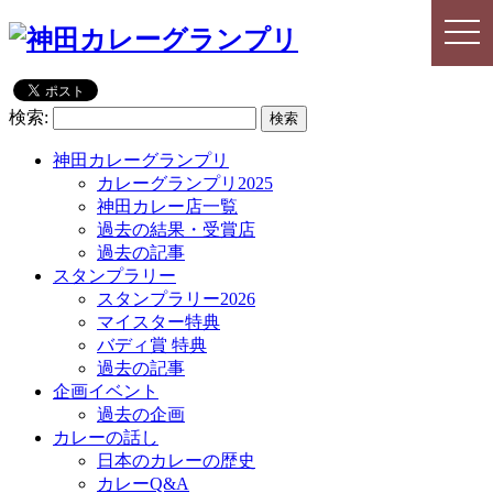
togg
togg
navi
navi
検索:
神田カレーグランプリ
カレーグランプリ2025
神田カレー店一覧
過去の結果・受賞店
過去の記事
スタンプラリー
スタンプラリー2026
マイスター特典
バディ賞 特典
過去の記事
企画イベント
過去の企画
カレーの話し
日本のカレーの歴史
カレーQ&A