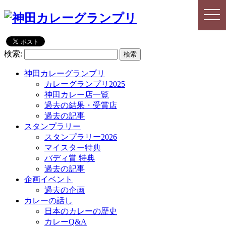
togg
togg
navi
navi
検索:
神田カレーグランプリ
カレーグランプリ2025
神田カレー店一覧
過去の結果・受賞店
過去の記事
スタンプラリー
スタンプラリー2026
マイスター特典
バディ賞 特典
過去の記事
企画イベント
過去の企画
カレーの話し
日本のカレーの歴史
カレーQ&A