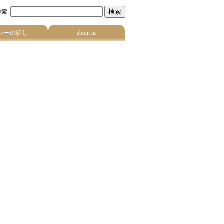
索:
レーの話し
about us