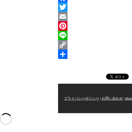
Facebook
Twitter
Email
Pinterest
Line
Copy
Link
共
有
プライバシーポリシー
|
お問い合わせ
|
abou