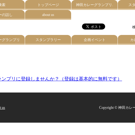
検索
トップページ
神田カレーグランプリ.
ス
ーの話し
about us
検
ーグランプリ
スタンプラリー
企画イベント
カ
。
ランプリに登録しませんか？（登録は基本的に無料です）
t us
Copyright © 神田カレー