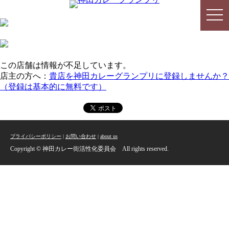
togg
togg
navi
navi
この店舗は情報が不足しています。
店主の方へ：
貴店を神田カレーグランプリに登録しませんか？
（登録は基本的に無料です）
プライバシーポリシー
|
お問い合わせ
|
about us
Copyright © 神田カレー街活性化委員会 All rights reserved.