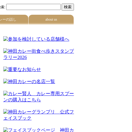
索:
レーの話し
about us