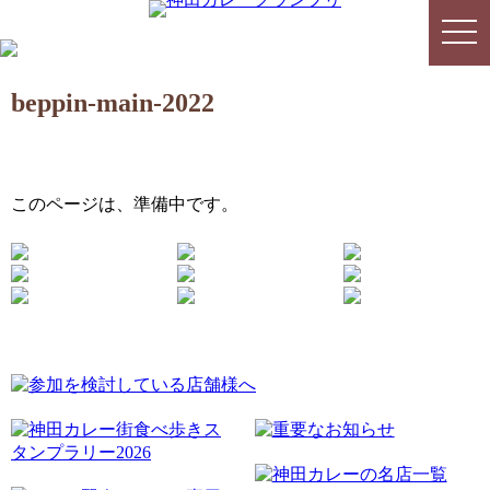
togg
togg
navi
navi
beppin-main-2022
このページは、準備中です。