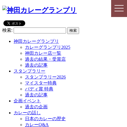
togg
togg
navi
navi
検索:
神田カレーグランプリ
カレーグランプリ2025
神田カレー店一覧
過去の結果・受賞店
過去の記事
スタンプラリー
スタンプラリー2026
マイスター特典
バディ賞 特典
過去の記事
企画イベント
過去の企画
カレーの話し
日本のカレーの歴史
カレーQ&A