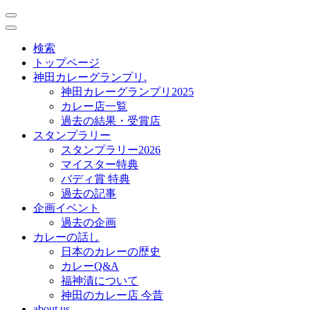
toggle
navigation
toggle
navigation
検索
トップページ
神田カレーグランプリ.
神田カレーグランプリ2025
カレー店一覧
過去の結果・受賞店
スタンプラリー
スタンプラリー2026
マイスター特典
バディ賞 特典
過去の記事
企画イベント
過去の企画
カレーの話し
日本のカレーの歴史
カレーQ&A
福神漬について
神田のカレー店 今昔
about us