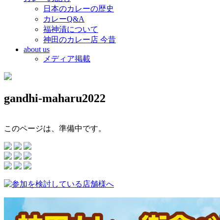
日本のカレーの歴史
カレーQ&A
福神漬について
神田のカレー店 今昔
about us
メディア掲載
gandhi-maharu2022
このページは、準備中です。