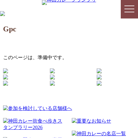
togg
togg
navi
navi
Gpc
このページは、準備中です。