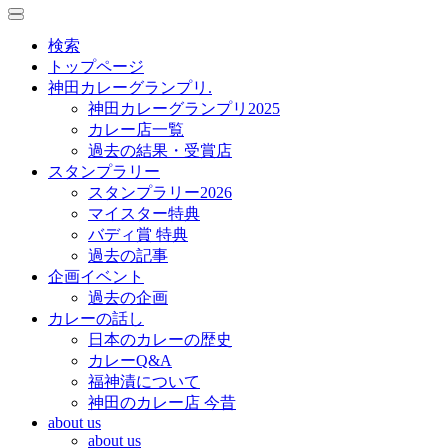
toggle
toggle
navigation
navigation
検索
トップページ
神田カレーグランプリ.
神田カレーグランプリ2025
カレー店一覧
過去の結果・受賞店
スタンプラリー
スタンプラリー2026
マイスター特典
バディ賞 特典
過去の記事
企画イベント
過去の企画
カレーの話し
日本のカレーの歴史
カレーQ&A
福神漬について
神田のカレー店 今昔
about us
about us