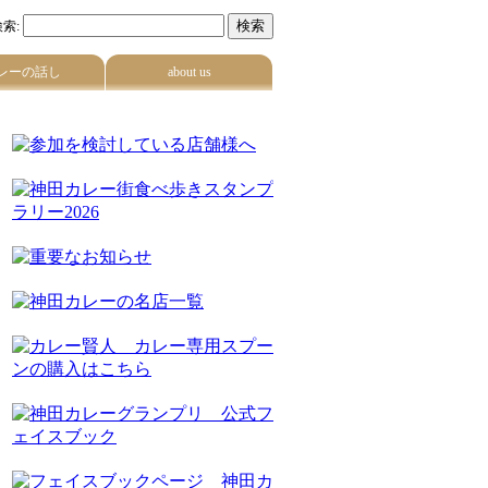
索:
レーの話し
about us