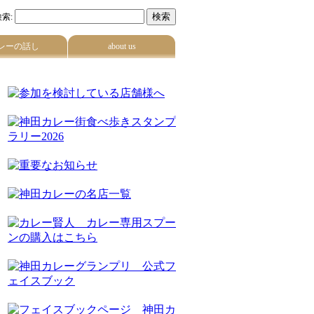
索:
レーの話し
about us