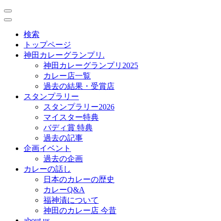
toggle
navigation
toggle
navigation
検索
トップページ
神田カレーグランプリ.
神田カレーグランプリ2025
カレー店一覧
過去の結果・受賞店
スタンプラリー
スタンプラリー2026
マイスター特典
バディ賞 特典
過去の記事
企画イベント
過去の企画
カレーの話し
日本のカレーの歴史
カレーQ&A
福神漬について
神田のカレー店 今昔
about us