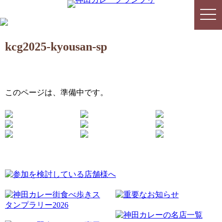
togg
togg
navi
navi
kcg2025-kyousan-sp
このページは、準備中です。