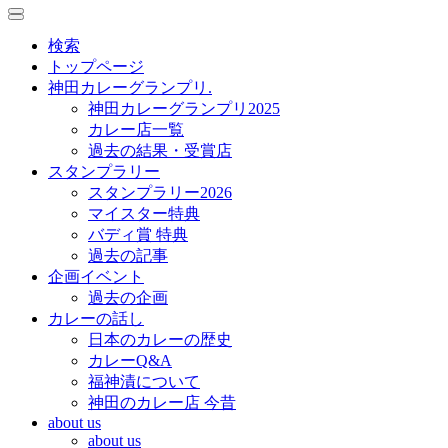
toggle
toggle
navigation
navigation
検索
トップページ
神田カレーグランプリ.
神田カレーグランプリ2025
カレー店一覧
過去の結果・受賞店
スタンプラリー
スタンプラリー2026
マイスター特典
バディ賞 特典
過去の記事
企画イベント
過去の企画
カレーの話し
日本のカレーの歴史
カレーQ&A
福神漬について
神田のカレー店 今昔
about us
about us