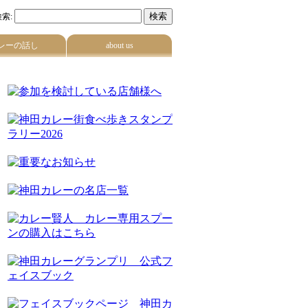
索:
レーの話し
about us