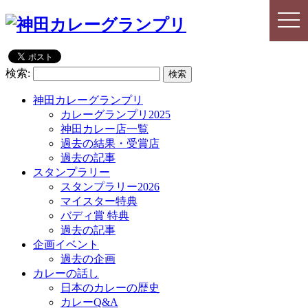
togg
togg
navi
navi
検索:
神田カレーグランプリ
カレーグランプリ2025
神田カレー店一覧
過去の結果・受賞店
過去の記事
スタンプラリー
スタンプラリー2026
マイスター特典
バディ賞 特典
過去の記事
企画イベント
過去の企画
カレーの話し
日本のカレーの歴史
カレーQ&A