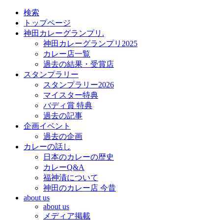
検索
トップページ
神田カレーグランプリ.
神田カレーグランプリ2025
カレー店一覧
過去の結果・受賞店
スタンプラリー
スタンプラリー2026
マイスター特典
バディ賞 特典
過去の記事
企画イベント
過去の企画
カレーの話し
日本のカレーの歴史
カレーQ&A
福神漬について
神田のカレー店 今昔
about us
about us
メディア掲載