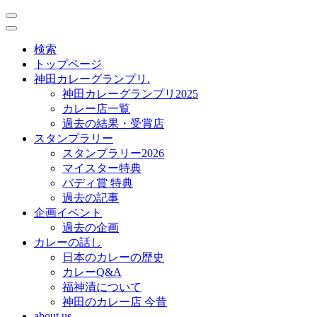
toggle
navigation
toggle
navigation
検索
トップページ
神田カレーグランプリ.
神田カレーグランプリ2025
カレー店一覧
過去の結果・受賞店
スタンプラリー
スタンプラリー2026
マイスター特典
バディ賞 特典
過去の記事
企画イベント
過去の企画
カレーの話し
日本のカレーの歴史
カレーQ&A
福神漬について
神田のカレー店 今昔
about us