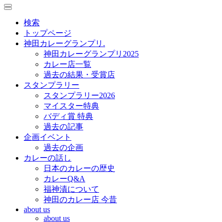
toggle
toggle
navigation
navigation
検索
トップページ
神田カレーグランプリ.
神田カレーグランプリ2025
カレー店一覧
過去の結果・受賞店
スタンプラリー
スタンプラリー2026
マイスター特典
バディ賞 特典
過去の記事
企画イベント
過去の企画
カレーの話し
日本のカレーの歴史
カレーQ&A
福神漬について
神田のカレー店 今昔
about us
about us