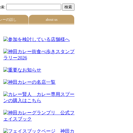
索:
レーの話し
about us