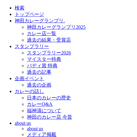
検索
トップページ
神田カレーグランプリ.
神田カレーグランプリ2025
カレー店一覧
過去の結果・受賞店
スタンプラリー
スタンプラリー2026
マイスター特典
バディ賞 特典
過去の記事
企画イベント
過去の企画
カレーの話し
日本のカレーの歴史
カレーQ&A
福神漬について
神田のカレー店 今昔
about us
about us
メディア掲載