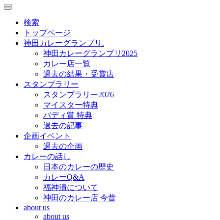
toggle
toggle
navigation
navigation
検索
トップページ
神田カレーグランプリ.
神田カレーグランプリ2025
カレー店一覧
過去の結果・受賞店
スタンプラリー
スタンプラリー2026
マイスター特典
バディ賞 特典
過去の記事
企画イベント
過去の企画
カレーの話し
日本のカレーの歴史
カレーQ&A
福神漬について
神田のカレー店 今昔
about us
about us