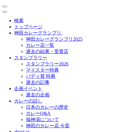
toggle
navigation
toggle
navigation
検索
トップページ
神田カレーグランプリ.
神田カレーグランプリ2025
カレー店一覧
過去の結果・受賞店
スタンプラリー
スタンプラリー2026
マイスター特典
バディ賞 特典
過去の記事
企画イベント
過去の企画
カレーの話し
日本のカレーの歴史
カレーQ&A
福神漬について
神田のカレー店 今昔
about us