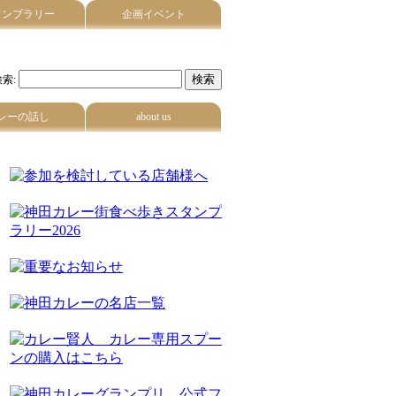
タンプラリー
企画イベント
索:
レーの話し
about us