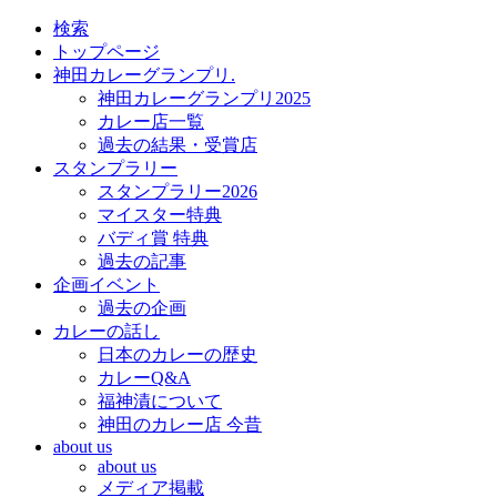
検索
トップページ
神田カレーグランプリ.
神田カレーグランプリ2025
カレー店一覧
過去の結果・受賞店
スタンプラリー
スタンプラリー2026
マイスター特典
バディ賞 特典
過去の記事
企画イベント
過去の企画
カレーの話し
日本のカレーの歴史
カレーQ&A
福神漬について
神田のカレー店 今昔
about us
about us
メディア掲載