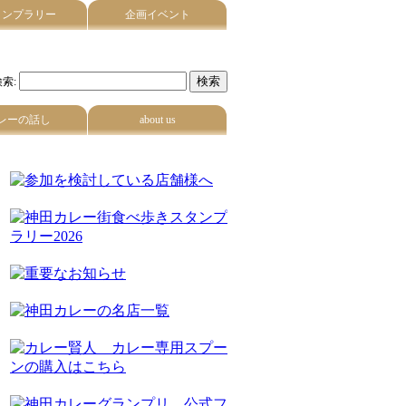
タンプラリー
企画イベント
索:
レーの話し
about us