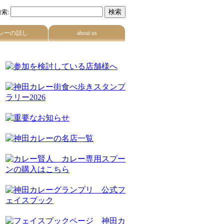
索:
レーの話し
about us