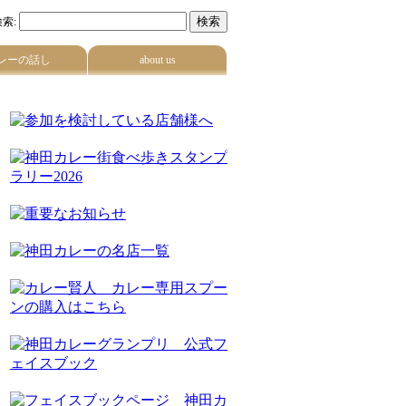
索:
レーの話し
about us