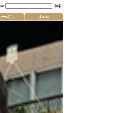
索:
レーの話し
about us