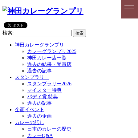
togg
togg
navi
navi
検索:
神田カレーグランプリ
カレーグランプリ2025
神田カレー店一覧
過去の結果・受賞店
過去の記事
スタンプラリー
スタンプラリー2026
マイスター特典
バディ賞 特典
過去の記事
企画イベント
過去の企画
カレーの話し
日本のカレーの歴史
カレーQ&A