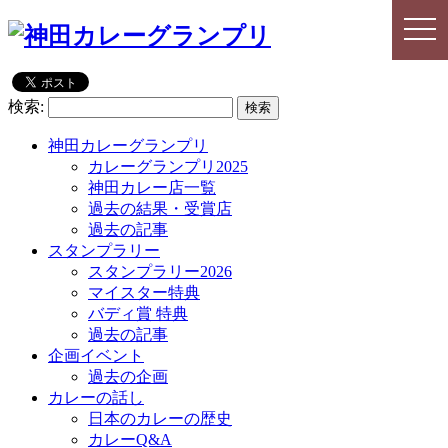
togg
togg
navi
navi
検索:
神田カレーグランプリ
カレーグランプリ2025
神田カレー店一覧
過去の結果・受賞店
過去の記事
スタンプラリー
スタンプラリー2026
マイスター特典
バディ賞 特典
過去の記事
企画イベント
過去の企画
カレーの話し
日本のカレーの歴史
カレーQ&A