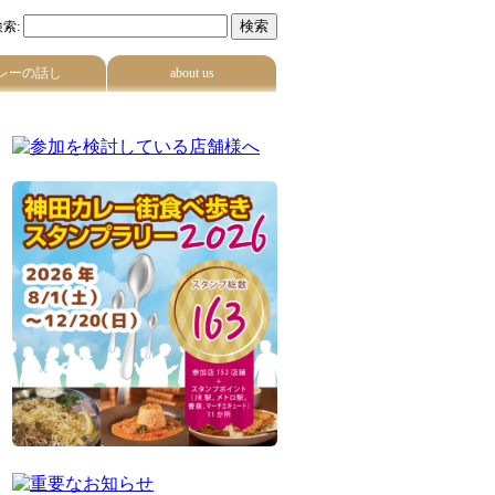
索:
レーの話し
about us