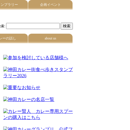
タンプラリー
企画イベント
索:
レーの話し
about us