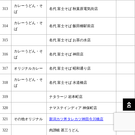
カレーうどん・そ
313
名代 富士そば 秋葉原電気街店
ば
カレーうどん・そ
314
名代 富士そば 飯田橋駅前店
ば
315
名代 富士そば お茶の水店
カレーうどん・そ
316
名代 富士そば 神田店
ば
317
オリジナルカレー
名代 富士そば 昭和通り店
カレーうどん・そ
318
名代 富士そば 水道橋店
ば
319
ナタラージ 岩本町店
320
ナマステインディア 神保町店
321
その他オリジナル
新潟カツ丼タレカツ神田今川橋店
◎
322
肉讃岐 甚三うどん