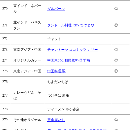
東インド・ネパー
270
ダルバール
◎
ル
北インド・パキス
271
タンドール料理 RB’s ひつじや
◎
タン
272
チャット
273
東南アジア・中国
チャントーヤ ココナッツ カリー
◎
274
オリジナルカレー
中国東北少数民族料理 羊福
◎
275
東南アジア・中国
中国料理 翠
◎
276
ちよだいちば
カレーうどん・そ
277
つけそば 周庵
ば
278
ティーヌン 市ヶ谷店
279
その他オリジナル
定食屋いち
◎