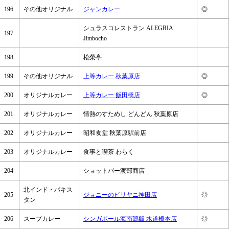
196
その他オリジナル
ジャンカレー
◎
シュラスコレストラン ALEGRIA
197
Jimbocho
198
松榮亭
199
その他オリジナル
上等カレー 秋葉原店
◎
200
オリジナルカレー
上等カレー 飯田橋店
◎
201
オリジナルカレー
情熱のすためし どんどん 秋葉原店
202
オリジナルカレー
昭和食堂 秋葉原駅前店
203
オリジナルカレー
食事と喫茶 わらく
204
ショットバー渡部商店
北インド・パキス
205
ジョニーのビリヤニ神田店
◎
タン
206
スープカレー
シンガポール海南鶏飯 水道橋本店
◎