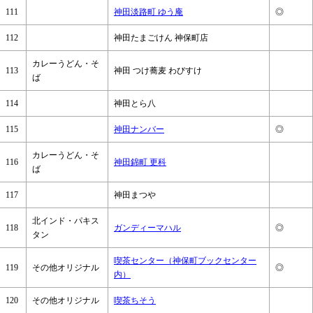
111
神田淡路町 ゆう庵
◎
112
神田たまごけん 神保町店
カレーうどん・そ
113
神田 つけ蕎麦 わびすけ
ば
114
神田とら八
115
神田ナンバー
◎
カレーうどん・そ
116
神田錦町 更科
ば
117
神田まつや
北インド・パキス
118
ガンディーマハル
◎
タン
喫茶センター（神保町ブックセンター
119
その他オリジナル
◎
内）
120
その他オリジナル
喫茶ちそう