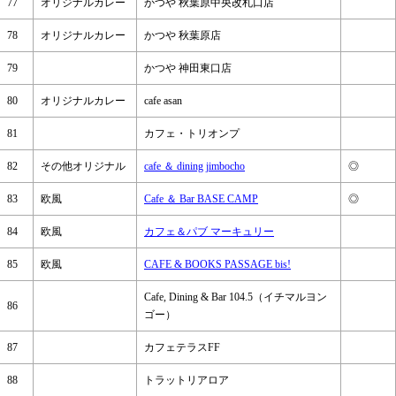
77
オリジナルカレー
かつや 秋葉原中央改札口店
78
オリジナルカレー
かつや 秋葉原店
79
かつや 神田東口店
80
オリジナルカレー
cafe asan
81
カフェ・トリオンプ
82
その他オリジナル
cafe ＆ dining jimbocho
◎
83
欧風
Cafe ＆ Bar BASE CAMP
◎
84
欧風
カフェ＆パブ マーキュリー
85
欧風
CAFE & BOOKS PASSAGE bis!
Cafe, Dining & Bar 104.5（イチマルヨン
86
ゴー）
87
カフェテラスFF
88
トラットリアロア