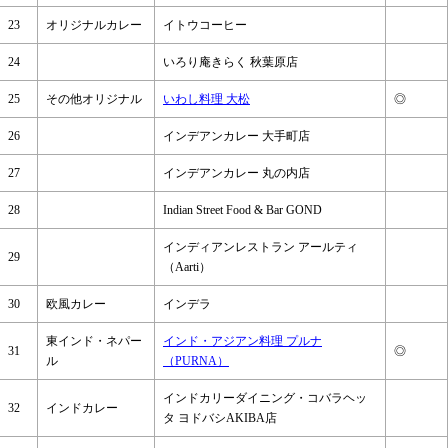
23
オリジナルカレー
イトウコーヒー
24
いろり庵きらく 秋葉原店
25
その他オリジナル
いわし料理 大松
◎
26
インデアンカレー 大手町店
27
インデアンカレー 丸の内店
28
Indian Street Food & Bar GOND
インディアンレストラン アールティ
29
（Aarti）
30
欧風カレー
インデラ
東インド・ネパー
インド・アジアン料理 プルナ
31
◎
ル
（PURNA）
インドカリーダイニング・コバラヘッ
32
インドカレー
タ ヨドバシAKIBA店