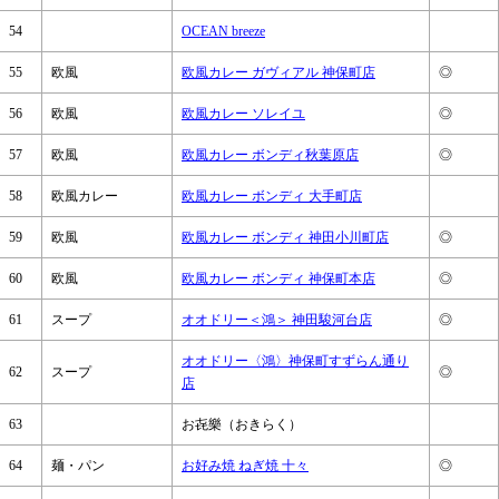
54
OCEAN breeze
55
欧風
欧風カレー ガヴィアル 神保町店
◎
56
欧風
欧風カレー ソレイユ
◎
57
欧風
欧風カレー ボンディ秋葉原店
◎
58
欧風カレー
欧風カレー ボンディ 大手町店
59
欧風
欧風カレー ボンディ 神田小川町店
◎
60
欧風
欧風カレー ボンディ 神保町本店
◎
61
スープ
オオドリー＜鴻＞ 神田駿河台店
◎
オオドリー〈鴻〉神保町すずらん通り
62
スープ
◎
店
63
お㐂樂（おきらく）
64
麺・パン
お好み焼 ねぎ焼 十々
◎