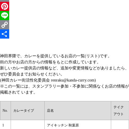
Email
Pinterest
Line
Copy
Link
共
有
神田界隈で、カレーを提供しているお店の一覧(リスト)です。
街の方やお店の方からの情報をもとに作成しています。
新しいカレー提供店の情報など、追加や変更情報などがありましたら、
ぜひ委員会までお知らせください。
(神田カレー街活性化委員会 renraku@kanda-curry.com)
※この一覧には、スタンプラリー参加・不参加に関係なくお店の情報が
掲載されて います。
テイク
No.
カレータイプ
店名
アウト
1
アイキッチン 秋葉原