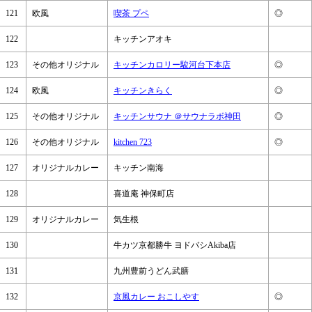
121
欧風
喫茶 プペ
◎
122
キッチンアオキ
123
その他オリジナル
キッチンカロリー駿河台下本店
◎
124
欧風
キッチンきらく
◎
125
その他オリジナル
キッチンサウナ ＠サウナラボ神田
◎
126
その他オリジナル
kitchen 723
◎
127
オリジナルカレー
キッチン南海
128
喜道庵 神保町店
129
オリジナルカレー
気生根
130
牛カツ京都勝牛 ヨドバシAkiba店
131
九州豊前うどん武膳
132
京風カレー おこしやす
◎