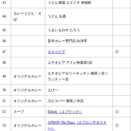
43
うどん酒場 エエイチ 神保町
カレーうどん・そ
44
うどん 丸香
ば
45
うまいものや たろう
46
旨辛カレー専門店 白洋亭
47
エスぺリア
◎
48
エチオピア アトレ秋葉原1店
エチオピアカリーキッチン 御茶ノ水ソ
49
オリジナルカレー
ラシティー店
50
オリジナルカレー
えび一
51
オリジナルカレー
ヱビスバー 御茶ノ水店
52
スープ
Eblack （エブラック）
◎
APRON The Diner（エプロンザダイナ
53
オリジナルカレー
◎
ー）