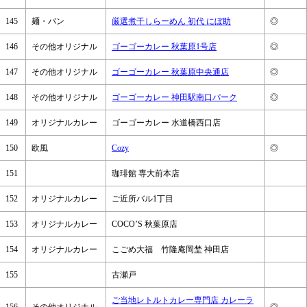
145
麺・パン
厳選煮干しらーめん 初代 にぼ助
◎
146
その他オリジナル
ゴーゴーカレー 秋葉原1号店
◎
147
その他オリジナル
ゴーゴーカレー 秋葉原中央通店
◎
148
その他オリジナル
ゴーゴーカレー 神田駅南口パーク
◎
149
オリジナルカレー
ゴーゴーカレー 水道橋西口店
150
欧風
Cozy
◎
151
珈琲館 専大前本店
152
オリジナルカレー
ご近所バル1丁目
153
オリジナルカレー
COCO’S 秋葉原店
154
オリジナルカレー
こごめ大福 竹隆庵岡埜 神田店
155
古瀬戸
ご当地レトルトカレー専門店 カレーラ
156
その他オリジナル
◎