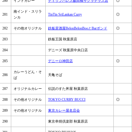
280
インドカレー
ディップパレス飯田橋サクラテラス店
◎
南インド・スリラ
281
TinTin SriLankan Curry
◎
ンカ
282
その他オリジナル
鉄板居酒屋BelonBelonBooとBarボンド
◎
283
鉄板王国 秋葉原店
284
デニーズ 秋葉原中央口店
285
デニーロ神田店
◎
カレーうどん・そ
286
天亀そば
ば
287
オリジナルカレー
伝説のすた丼屋 秋葉原店
288
その他オリジナル
TOKYO CURRY BUCCI
◎
289
その他オリジナル
東京カレー屋名店会
290
東京串焼倶楽部 秋葉原店