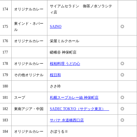
サイアムセラドン 御茶ノ水ソラシテ
174
オリジナルカレー
ィ店
東インド・ネパー
175
SAINO
◎
ル
176
オリジナルカレー
栄屋ミルクホール
177
嵯峨谷 神保町店
178
オリジナルカレー
桜柏料理 うどの心
◎
179
その他オリジナル
桜日和
◎
180
ささ吟
181
スープ
札幌スープカレー絲 神保町店
◎
182
東南アジア・中国
SADEC TOKYO（サデック東京）
◎
183
サパナ 水道橋西口店
◎
184
オリジナルカレー
さぼうるⅡ