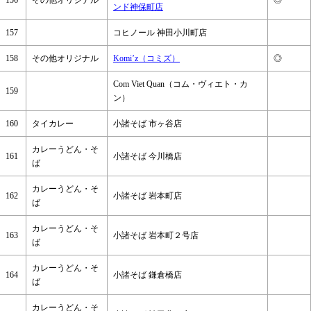
ンド神保町店
157
コヒノール 神田小川町店
158
その他オリジナル
Komi’z（コミズ）
◎
Com Viet Quan（コム・ヴィエト・カ
159
ン）
160
タイカレー
小諸そば 市ヶ谷店
カレーうどん・そ
161
小諸そば 今川橋店
ば
カレーうどん・そ
162
小諸そば 岩本町店
ば
カレーうどん・そ
163
小諸そば 岩本町２号店
ば
カレーうどん・そ
164
小諸そば 鎌倉橋店
ば
カレーうどん・そ