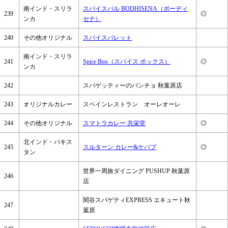
南インド・スリラ
スパイスバル BODHISENA（ボーディ
239
◎
ンカ
セナ）
240
その他オリジナル
スパイスパレット
南インド・スリラ
241
Spice Box（スパイス ボックス）
◎
ンカ
242
スパゲッティーのパンチョ 秋葉原店
243
オリジナルカレー
スペインレストラン オーレオーレ
244
その他オリジナル
スマトラカレー 共栄堂
◎
北インド・パキス
245
スルターン カレー&ケバブ
◎
タン
世界一周旅ダイニング PUSHUP 秋葉原
246
店
関谷スパゲティEXPRESS エキュート秋
247
葉原