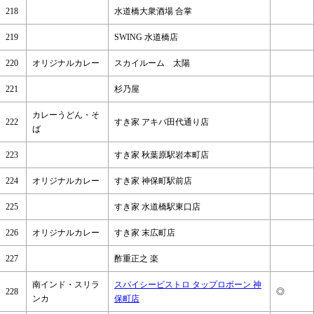
218
水道橋大衆酒場 合掌
219
SWING 水道橋店
220
オリジナルカレー
スカイルーム 太陽
221
杉乃屋
カレーうどん・そ
222
すき家 アキバ田代通り店
ば
223
すき家 秋葉原駅岩本町店
224
オリジナルカレー
すき家 神保町駅前店
225
すき家 水道橋駅東口店
226
オリジナルカレー
すき家 末広町店
227
酢重正之 楽
南インド・スリラ
スパイシービストロ タップロボーン 神
228
◎
ンカ
保町店