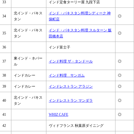
33
インド定食ターリー屋 九段下店
北インド・パキス
インド・パキスタン料理シディーク 神
34
◎
タン
保町店
北インド・パキス
インド・パキスタン料理 スルターン 飯
35
◎
タン
田橋本店
36
インド富士子
東インド・ネパー
37
インド料理 ザ・タンドール
◎
ル
38
インドカレー
インド料理 サンガム
◎
39
インドカレー
インドレストラン アラジン
◎
北インド・パキス
40
インドレストラン マンダラ
◎
タン
41
WHIZ CAFE
◎
42
ヴィドフランス 秋葉原ダイニング