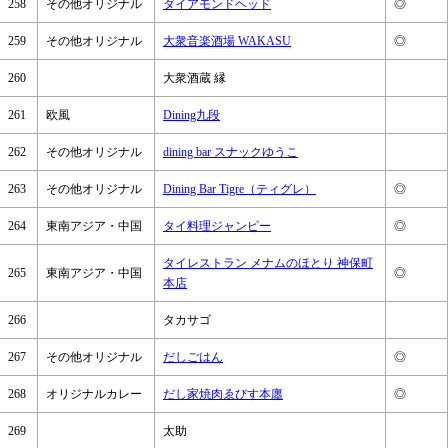
258
その他オリジナル
ダイアモンドヘッド
◎
259
その他オリジナル
大衆音楽酒場 WAKASU
◎
260
大衆酒蔵 縁
261
欧風
Dining九段
262
その他オリジナル
dining bar スナックゆうこ
263
その他オリジナル
Dining Bar Tigre（ティグレ）
◎
264
東南アジア・中国
タイ料理ジャンピー
◎
タイレストラン メナムのほとり 神保町
265
東南アジア・中国
◎
本店
266
タカサゴ
267
その他オリジナル
だしごはん
◎
268
オリジナルカレー
だし家焼肉ゑびす本廛
◎
269
太助