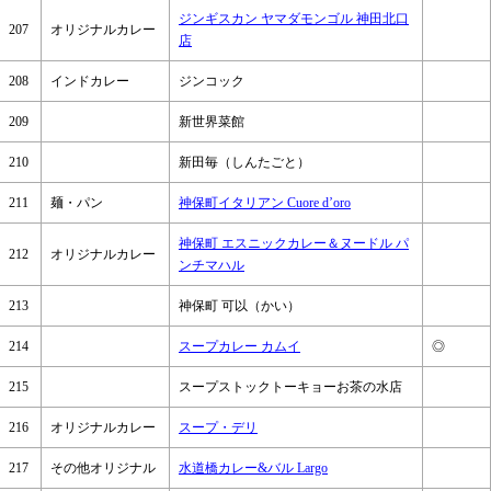
ジンギスカン ヤマダモンゴル 神田北口
207
オリジナルカレー
店
208
インドカレー
ジンコック
209
新世界菜館
210
新田毎（しんたごと）
211
麺・パン
神保町イタリアン Cuore d’oro
神保町 エスニックカレー＆ヌードル パ
212
オリジナルカレー
ンチマハル
213
神保町 可以（かい）
214
スープカレー カムイ
◎
215
スープストックトーキョーお茶の水店
216
オリジナルカレー
スープ・デリ
217
その他オリジナル
水道橋カレー&バル Largo