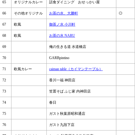
65
オリジナルカレー
話食ダイニング おせっかい屋
66
その他オリジナル
お茶の水、大勝軒
◎
67
欧風
御茶ノ水 小川軒
68
欧風
お茶の水 NARU
69
俺の生きる道 水道橋店
70
GARBpintino
71
欧風カレー
caiman table（カイマンテーブル）
72
香川一福 神田店
73
笠置そば ふじ家 内神田店
74
春日
75
ガスト秋葉原昭和通店
76
ガスト九段下店