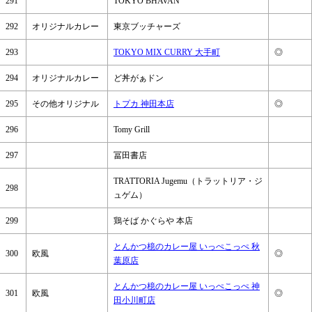
291
TOKYO BHAVAN
292
オリジナルカレー
東京ブッチャーズ
293
TOKYO MIX CURRY 大手町
◎
294
オリジナルカレー
ど丼がぁドン
295
その他オリジナル
トプカ 神田本店
◎
296
Tomy Grill
297
冨田書店
TRATTORIA Jugemu（トラットリア・ジ
298
ュゲム）
299
鶏そば かぐらや 本店
とんかつ檍のカレー屋 いっぺこっぺ 秋
300
欧風
◎
葉原店
とんかつ檍のカレー屋 いっぺこっぺ 神
301
欧風
◎
田小川町店