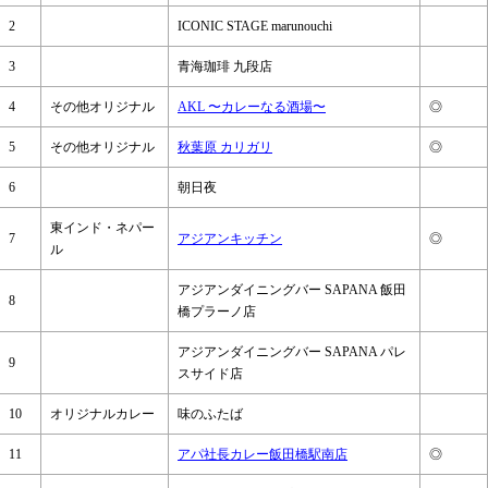
2
ICONIC STAGE marunouchi
3
青海珈琲 九段店
4
その他オリジナル
AKL 〜カレーなる酒場〜
◎
5
その他オリジナル
秋葉原 カリガリ
◎
6
朝日夜
東インド・ネパー
7
アジアンキッチン
◎
ル
アジアンダイニングバー SAPANA 飯田
8
橋プラーノ店
アジアンダイニングバー SAPANA パレ
9
スサイド店
10
オリジナルカレー
味のふたば
11
アパ社長カレー飯田橋駅南店
◎