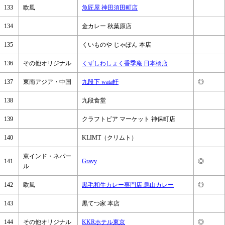
133
欧風
魚匠屋 神田須田町店
134
金カレー 秋葉原店
135
くいものや じゃぽん 本店
136
その他オリジナル
くずしわしょく香季庵 日本橋店
137
東南アジア・中国
九段下 wata軒
◎
138
九段食堂
139
クラフトビア マーケット 神保町店
140
KLIMT（クリムト）
東インド・ネパー
141
Gravy
◎
ル
142
欧風
黒毛和牛カレー専門店 烏山カレー
◎
143
黒てつ家 本店
144
その他オリジナル
KKRホテル東京
◎