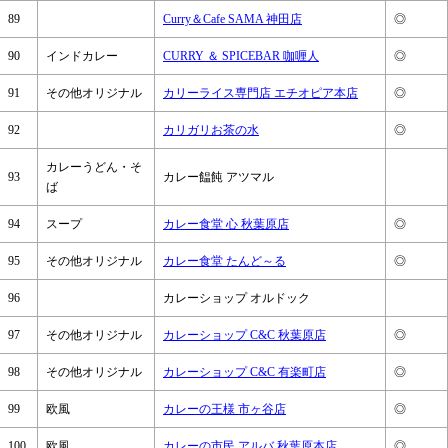
89
Curry＆Cafe SAMA 神田店
◎
90
インドカレー
CURRY ＆ SPICEBAR 咖喱人
◎
91
その他オリジナル
カリーライス専門店 エチオピア本店
◎
92
カリガリお茶の水
◎
カレーうどん・そ
93
カレー饂飩 アツマル
ば
94
スープ
カレー食堂 心 秋葉原店
◎
95
その他オリジナル
カレー食堂 たんど～る
◎
96
カレーショップ オルドック
97
その他オリジナル
カレーショップ C&C 秋葉原店
◎
98
その他オリジナル
カレーショップ C&C 有楽町店
◎
99
欧風
カレーの王様 市ヶ谷店
◎
100
欧風
カレーの市民 アルバ 秋葉原本店
◎