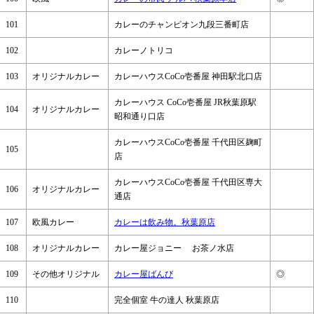
101
カレーのチャンピオン九段三番町店
102
カレーノトリコ
103
オリジナルカレー
カレーハウスCoCo壱番屋 神田駅北口店
カレーハウス CoCo壱番屋 JR秋葉原駅
104
オリジナルカレー
昭和通り口店
カレーハウスCoCo壱番屋 千代田区麹町
105
店
カレーハウスCoCo壱番屋 千代田区専大
106
オリジナルカレー
通店
107
欧風カレー
カレーは飲み物。秋葉原店
108
オリジナルカレー
カレー屋ジョニー お茶ノ水店
109
その他オリジナル
カレー屋ばんび
◎
110
完全個室 牛の達人 秋葉原店