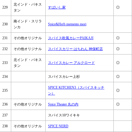
北インド・パキス
229
すぱいし家
◎
タン
南インド・スリラ
230
Spice&Herb memento mori
ンカ
231
その他オリジナル
スパイス欧風カレーPAIKAJI
◎
232
その他オリジナル
スパイスカリー はちわん 神保町店
◎
北インド・パキス
233
スパイスカレー アルクロード
◎
タン
234
スパイスカレー上杉
◎
SPICE KITCHEN3（スパイスキッチ
235
◎
ン）
236
その他オリジナル
Spice Theater 丸の内
◎
237
スパイス10ワイキキ
238
その他オリジナル
SPICE NERD