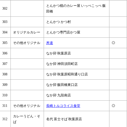
とんかつ檍のカレー屋 いっぺこっぺ 飯
302
田橋
303
とんかつ かつ村
304
オリジナルカレー
とんかつ専門店かつ屋
305
その他オリジナル
丼達
◎
306
なか卯 秋葉原店
307
なか卯 神田須田町店
308
なか卯 秋葉原昭和通り口店
309
なか卯 飯田橋東口店
310
なか卯 九段南店
311
その他オリジナル
長崎トルコライス食堂
◎
カレーうどん・そ
312
名代 富士そば 秋葉原店
ば