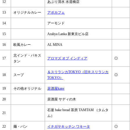
12
あぶり清水 水道橋店
13
オリジナルカレー
アボカフェ
14
アーモンド
15
Araliya Lanka 新東京ビル店
16
欧風カレー
AL MINA
北インド・パキス
17
アロマズ オブ インディア
◎
タン
＆スリランカTOKYO（旧Ｒスリランカ
18
スープ
◎
TOKYO）
19
その他オリジナル
居酒屋kater
20
居酒屋 サディの木
石釜 bake bread 茶房 TAMTAM （タムタ
21
ム）
22
麺・パン
イチガヤキッチン ワキータ
◎