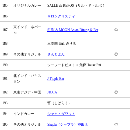
185
オリジナルカレー
SALLE de REPOS（サル・ド・ルポ ）
186
サロンクリスティ
東インド・ネパー
187
SUN & MOON Asian Dining & Bar
◎
ル
188
三幸園 白山通り店
189
その他オリジナル
さんとよん
◎
190
シーフードビストロ 魚卵House Eni
北インド・パキス
191
J.Tipple Bar
タン
192
東南アジア・中国
JICCA
◎
193
暫（しばらく）
194
インドカレー
シャヒ・ダワット
195
その他オリジナル
Shapla（シャプラ）神田店
◎