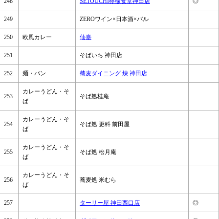
248
SETOUCHI檸檬食堂神田店
◎
249
ZEROワイン×日本酒×バル
250
欧風カレー
仙臺
251
そばいち 神田店
252
麺・パン
蕎麦ダイニング 煉 神田店
カレーうどん・そ
253
そば処桂庵
ば
カレーうどん・そ
254
そば処 更科 前田屋
ば
カレーうどん・そ
255
そば処 松月庵
ば
カレーうどん・そ
256
蕎麦処 米むら
ば
257
ターリー屋 神田西口店
◎