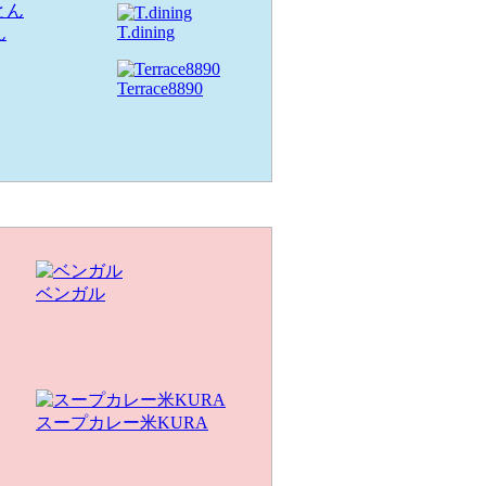
T.dining
ん
Terrace8890
ベンガル
スープカレー米KURA