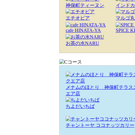
神保町ティーヌン
インドカ
エチオピア
マルゴ丸
cafe HINATA-YA
SPICE K
お茶の水NARU
メナムのほとり 神保町テラス
エア店
ちよだいちば
チャントーヤ ココナッツカリー