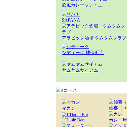
欧風カレーソレイユ
SAPANA
アラビック酒場 タムタムクラブ
シディーク 神保町店
ヤムヤムサイアム
マカン
仙臺（せ
J.Tipple Bar
カレー屋