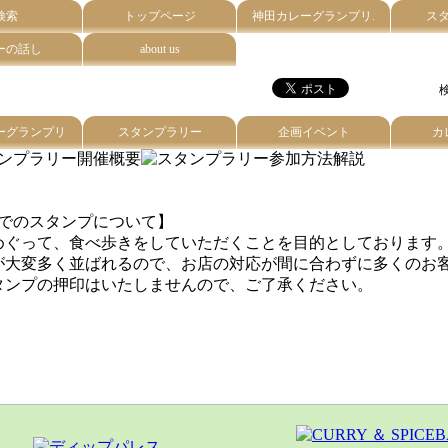
検索
トップページ
神田カレーグランプリ.
ス
ーの話し
about us
検
ーグランプリ
スタンプラリー
企画イベント
カ
6）でのスタンプについて】
めぐって、食べ歩きをしていただくことを目的としております
が大変多く並ばれるので、お店の対応が間に合わずに多くのお
タンプの押印はいたしませんので、ご了承ください。