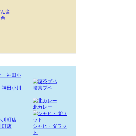
ん舎
 神田小川
喫茶プペ
北カレー
川町店
シャヒ・ダワッ
ト