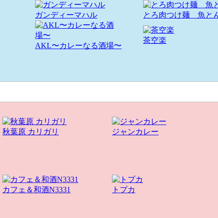
ガンディーマハル
とろ肉つけ麺 魚と
茶空楽
AKL〜カレーなる酒場〜
秋葉原 カリガリ
ジャンカレー
カフェ＆和酒N3331
トプカ