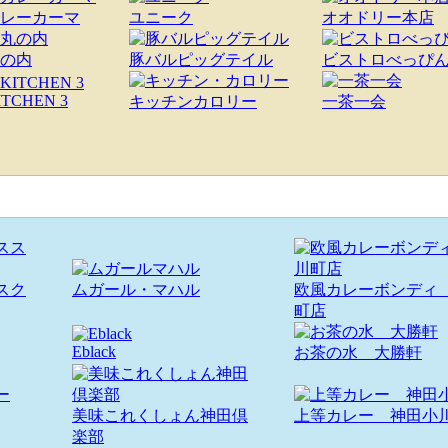
レーカーマ
ユニーク
オオドリー本店
の内
豚バルピッグテイル
ビストロべっぴ
ITCHEN 3
キッチンカロリー
一茶一会
スク
ムガール・マハル
欧風カレーボンディ
町店
Eblack
お茶の水 大勝軒
美味これくしょん神田倶
上等カレー 神田小
楽部