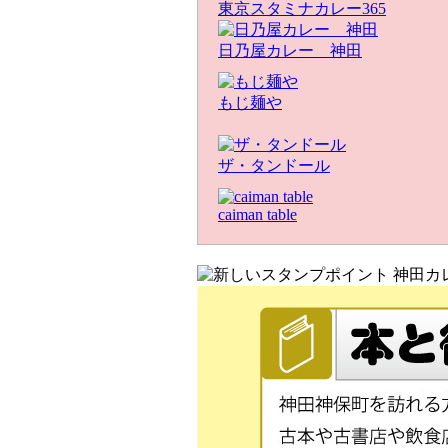
東京スタミナカレー365
日乃屋カレー 神田
もじ麺や
ザ・タンドール
caiman table