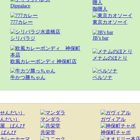
Dippalace
咖喱人
777カレー
東京カオソーイ
JB’s bar
シリバラジ
メナムのほとり
欧風カレーボンディ 神保町店
牛かつ勝ちゃん
ペルソナ
んだい）
マンダラ
ガヴィアル
 ばんび
共栄堂
神保町チャボ